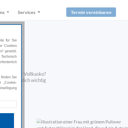
Termin vereinbaren
uns
Services
te für Sie
ese Cookies
n“ gesetzt.
 Technisch
rforderlich
 Teil- oder Vollkasko?
 finden Sie
chutz wirklich wichtig
r „Cookie-
nwilligung
rforderlich