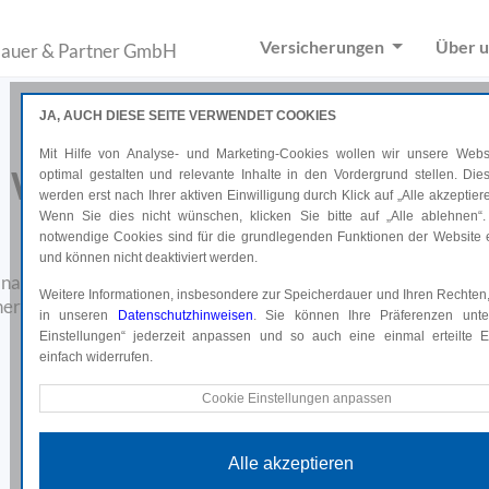
Versicherungen
Über 
bauer & Partner GmbH
JA, AUCH DIESE SEITE VERWENDET COOKIES
Mit Hilfe von Analyse- und Marketing-Cookies wollen wir unsere Websi
Welche Kfz-Versicherung ist
optimal gestalten und relevante Inhalte in den Vordergrund stellen. Di
werden erst nach Ihrer aktiven Einwilligung durch Klick auf „Alle akzeptiere
Wenn Sie dies nicht wünschen, klicken Sie bitte auf „Alle ablehnen“.
die richtige für mich?
notwendige Cookies sind für die grundlegenden Funktionen der Website e
und können nicht deaktiviert werden.
e nach einem neuen Auto und fragen sich ob kaufen oder leasen?
Weitere Informationen, insbesondere zur Speicherdauer und Ihren Rechten,
herung, ja oder nein? Wir zeigen Ihnen, welcher Versicherungss
in unseren
Datenschutzhinweisen
. Sie können Ihre Präferenzen unte
ist und beraten Sie gerne.
Einstellungen“ jederzeit anpassen und so auch eine einmal erteilte Ei
einfach widerrufen.
Online abschließen*
Technische Cookies
Cookie Einstellungen anpassen
*Weiterleitung auf uniqa.at
Diese Cookies sind für die grundlegenden Funktionen der Website e
und können nicht deaktiviert werden.
Alle akzeptieren
Analyse Cookies