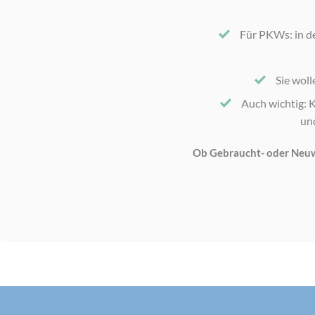
Für PKWs: in de
Sie woll
Auch wichtig: K
un
Ob Gebraucht- oder Neuwa