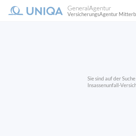
GeneralAgentur
VersicherungsAgentur Mitter
Sie sind auf der Such
Insassenunfall-Versic