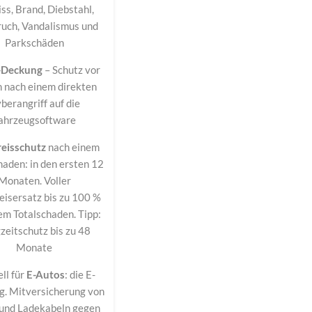
iss, Brand, Diebstahl,
ruch, Vandalismus und
Parkschäden
-Deckung
– Schutz vor
n nach einem direkten
berangriff auf die
ahrzeugsoftware
reisschutz
nach einem
haden: in den ersten 12
Monaten. Voller
eisersatz bis zu 100 %
em Totalschaden. Tipp:
zeitschutz bis zu 48
Monate
ll für
E-Autos
: die E-
. Mitversicherung von
und Ladekabeln gegen