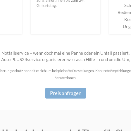
Jungfahrer:innen bis zum 24.
Sch
Geburtstag.
Bedien
Kon
Unge
Notfallservice – wenn doch mal eine Panne oder ein Unfall passiert.
Auto PLUS24service organisieren wir rasch Hilfe – rund um die Uhr,
herungsschutz handelt es sich um beispielhafte Darstellungen. Konkrete Empfehlungen
Berater:innen.
Preis anfragen