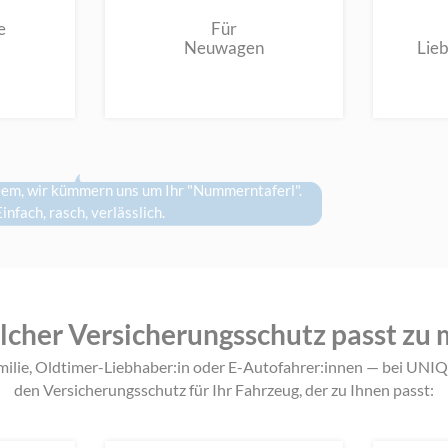
e
Für
Neuwagen
Lie
lem, wir kümmern uns um Ihr "Nummerntaferl".
infach, rasch, verlässlich.
cher Versicherungsschutz passt zu 
milie, Oldtimer-Liebhaber:in oder E-Autofahrer:innen — bei UN
den Versicherungsschutz für Ihr Fahrzeug, der zu Ihnen passt: