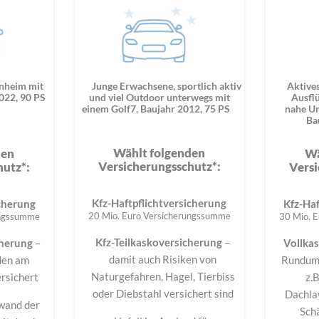
enheim mit
Junge Erwachsene, sportlich aktiv
Aktive
022, 90 PS
und viel Outdoor unterwegs mit
Ausflü
einem Golf7, Baujahr 2012, 75 PS
nahe Um
Ba
Wählt folgenden
den
Wä
Versicherungsschutz*:
hutz*:
Versi
Kfz-Haftpflichtversicherung
icherung
Kfz-Haf
20 Mio. Euro Versicherungssumme
ungssumme
30 Mio. 
Kfz-Teilkaskoversicherung
–
cherung
–
Vollka
damit auch Risiken von
den am
Rundums
Naturgefahren, Hagel, Tierbiss
rsichert
z.B
oder Diebstahl versichert sind
Dachla
nwand der
Sch