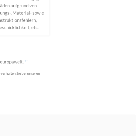
äden aufgrund von
ungs-, Material- sowie
struktionsfehlern,
schicklichkeit, etc.
 europaweit.
*i
 erhalten Sie bei unseren