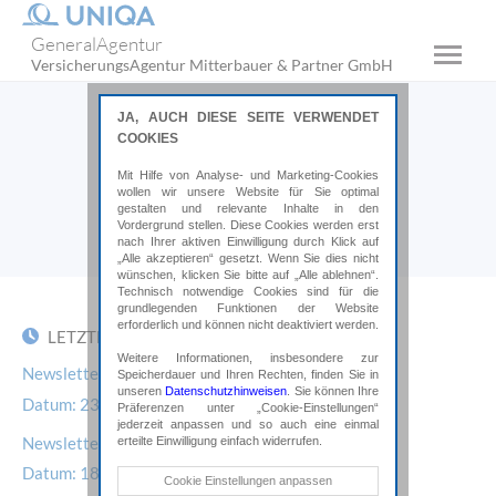
GeneralAgentur
VersicherungsAgentur Mitterbauer & Partner GmbH
Aktuelles
JA, AUCH DIESE SEITE VERWENDET
COOKIES
Mit Hilfe von Analyse- und Marketing-Cookies
Bleiben Sie am Laufenden und lesen
wollen wir unsere Website für Sie optimal
Sie unsere Neuigkeiten
gestalten und relevante Inhalte in den
Vordergrund stellen. Diese Cookies werden erst
nach Ihrer aktiven Einwilligung durch Klick auf
„Alle akzeptieren“ gesetzt. Wenn Sie dies nicht
wünschen, klicken Sie bitte auf „Alle ablehnen“.
Technisch notwendige Cookies sind für die
grundlegenden Funktionen der Website
erforderlich und können nicht deaktiviert werden.
LETZTE BEITRÄGE
Weitere Informationen, insbesondere zur
Newsletter Juli 2026
Speicherdauer und Ihren Rechten, finden Sie in
unseren
Datenschutzhinweisen
. Sie können Ihre
Datum:
23.07.2026
Präferenzen unter „Cookie-Einstellungen“
jederzeit anpassen und so auch eine einmal
Newsletter Mai
erteilte Einwilligung einfach widerrufen.
Datum:
18.05.2026
Technische Cookies
Cookie Einstellungen anpassen